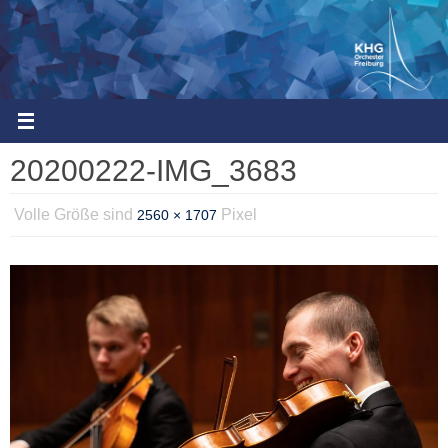
Zum
Inhalt
springen
20200222-IMG_3683
Volle Größe sind
Pixel
2560 × 1707