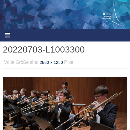
Zum
Inhalt
springen
20220703-L1003300
Volle Größe sind
Pixel
2560 × 1280