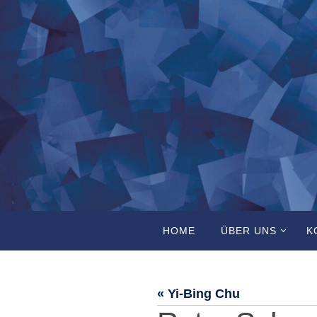
Zum
Inhalt
springen
Zum
HOME
ÜBER UNS
K
Inhalt
springen
« Yi-Bing Chu