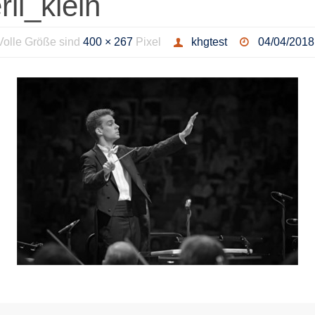
li_klein
Volle Größe sind
400 × 267
Pixel
khgtest
04/04/2018