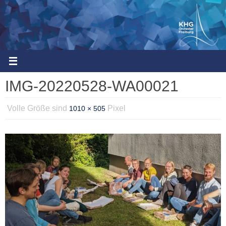
Zum
Inhalt
springen
IMG-20220528-WA00021
Volle Größe sind
Pixel
1010 × 505