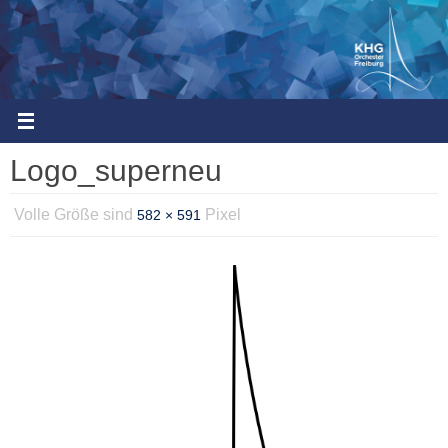
Zum
Inhalt
springen
Logo_superneu
Volle Größe sind
Pixel
582 × 591