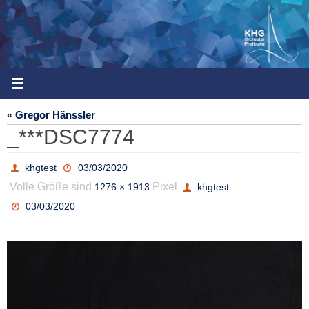
Zum
Inhalt
springen
« Gregor Hänssler
_***DSC7774
khgtest
03/03/2020
Volle Größe sind
Pixel
1276 × 1913
khgtest
03/03/2020