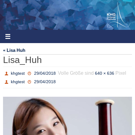
Zum
Inhalt
springen
« Lisa Huh
Lisa_Huh
Volle Größe sind
Pixel
khgtest
29/04/2018
640 × 636
khgtest
29/04/2018