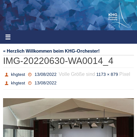
Zum
Inhalt
springen
« Herzlich Willkommen beim KHG-Orchester!
IMG-20220630-WA0014_4
Volle Größe sind
Pixel
khgtest
13/08/2022
1173 × 879
khgtest
13/08/2022