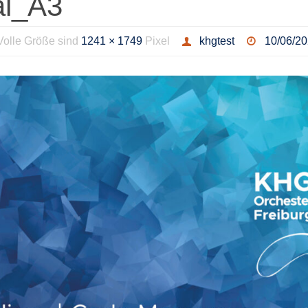
al_A3
Volle Größe sind
1241 × 1749
Pixel
khgtest
10/06/2