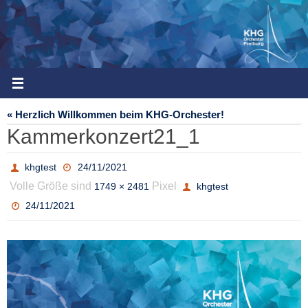
Zum
Inhalt
springen
« Herzlich Willkommen beim KHG-Orchester!
Kammerkonzert21_1
khgtest
24/11/2021
Volle Größe sind
Pixel
1749 × 2481
khgtest
24/11/2021