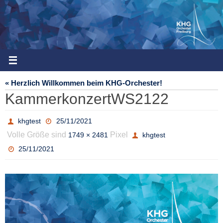
Zum
Inhalt
springen
« Herzlich Willkommen beim KHG-Orchester!
KammerkonzertWS2122
khgtest
25/11/2021
Volle Größe sind
Pixel
1749 × 2481
khgtest
25/11/2021